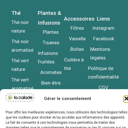
Thé
Plantes &
Accessoires
Liens
Thé noir
Infusions
Filtres
Instagram
nature
Plantes
Vaiselle
Facebook
Thé noir
Tisanes
Boîtes
Mentions
aromatisé
Infusions
légales
Cuillère à
Thé vert
fruitées
thé
Politique de
nature
Aromates
confidentialité
Thé vert
Bien-être
CGV
aromatisé
Thé blanc
Gérer le consentement
Pour offrir les meilleures expériences, nous utilisons des technologies telles
que les cookies pour stocker et/ou accéder aux informations des appareils.
Le fait de consentir à ces technologies nous permettra de traiter des
© Copyright La Calade de Lourmarin • Site conçu pour faire des
données telles que le comportement de navigation ou les ID uniques sur ce