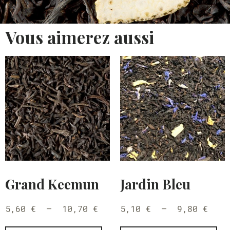
Vous aimerez aussi
Grand Keemun
Jardin Bleu
5,60
€
–
10,70
€
5,10
€
–
9,80
€