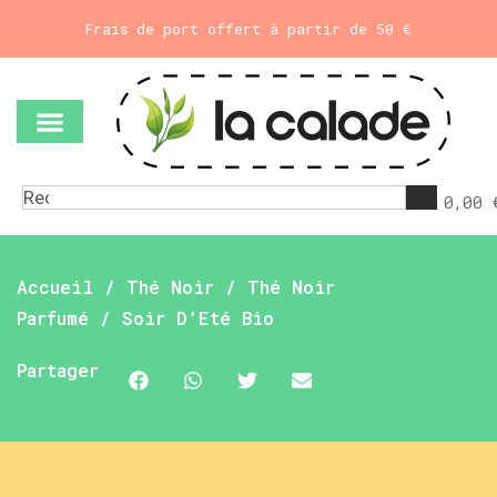
Frais de port offert à partir de 50 €
0,00
Accueil
/
Thé Noir
/
Thé Noir
Parfumé
/ Soir D’Eté Bio
Partager